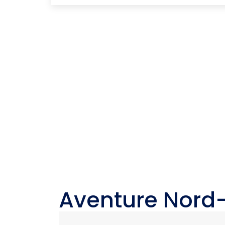
Bas
Trineo de Perros
Ski & o Snowboard
de
Estás con los mejores, tenemos experiencia en e
Disfruta de realizar el esquí en
Visi
esta verdadera montaña con
rena
pistas profesionales y amateur.
cons
Aventure Nord-