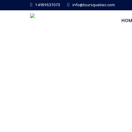
1 4189537073
info@toursquebec.com
HOM