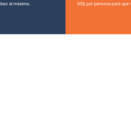
ébec al máximo.
50$ por persona para que 