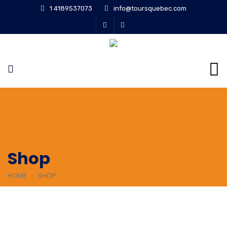
1 4189537073
info@toursquebec.com
Shop
HOME
SHOP